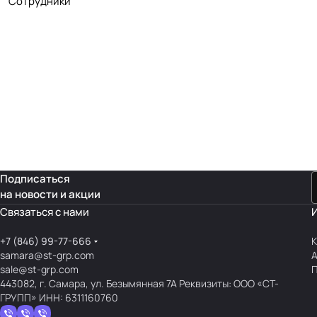
Сотрудники
Подписаться
на новости и акции
Связаться с нами
+7 (846) 99-77-666
К
samara@st-grp.com
sale@st-grp.com
П
443082, г. Самара, ул. Безымянная 7А Реквизиты: ООО «СТ-
ГРУПП» ИНН: 6311160760