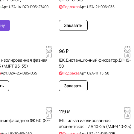
и
Арт.
UZA-14-D70-D95-27400
Под заказ
Арт.
UZA-21-006-035
ину
Заказать
96 ₽
а изолированная фазная
IEK Дистанционный фиксатор ДФ 15-
 (MJPT 95-35)
50
з
Арт.
UZA-23-D95-D35
Под заказ
Арт.
UZA-11-15-50
ть
Заказать
119 ₽
ение фасадное ФК 60 (SF-
IEK Гильза изолированная
абонентская ГИА 10-25 (MJPB 10-25)
з
Арт.
UFK10-60-260
Под заказ
Арт.
UZA-22-D10-D25