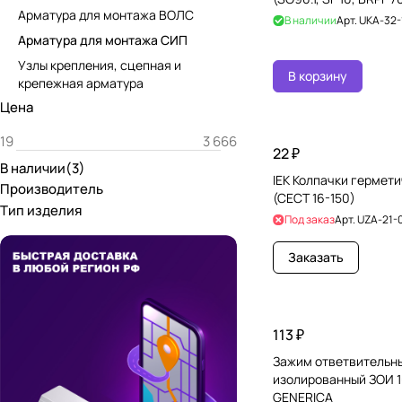
Арматура для монтажа ВОЛС
В наличии
Арт.
UKA-32-
Арматура для монтажа СИП
Узлы крепления, сцепная и
В корзину
крепежная арматура
Цена
22 ₽
В наличии
(
3
)
IEK Колпачки гермети
Производитель
(CECT 16-150)
Тип изделия
Под заказ
Арт.
UZA-21-
Заказать
113 ₽
Зажим ответвительн
изолированный ЗОИ 16
GENERICA