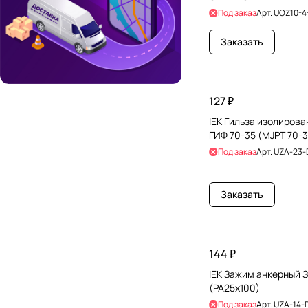
Под заказ
Арт.
UOZ10-4
Заказать
127 ₽
IEK Гильза изолиров
ГИФ 70-35 (MJPT 70-3
Под заказ
Арт.
UZA-23-
Заказать
144 ₽
IEK Зажим анкерный З
(PA25x100)
Под заказ
Арт.
UZA-14-