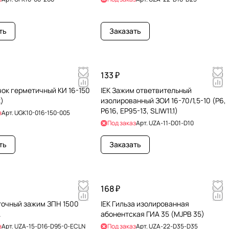
ть
Заказать
133 ₽
чок герметичный КИ 16-150
IEK Зажим ответвительный
)
изолированный ЗОИ 16-70/1,5-10 (P6,
P616, EP95-13, SLIW11.1)
з
Арт.
UGK10-016-150-005
Под заказ
Арт.
UZA-11-D01-D10
ть
Заказать
168 ₽
очный зажим ЗПН 1500
IEK Гильза изолированная
A
абонентская ГИА 35 (MJPB 35)
з
Арт.
UZA-15-D16-D95-0-ECLN
Под заказ
Арт.
UZA-22-D35-D35