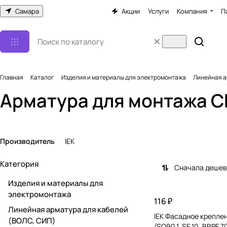
Самара
Акции
Услуги
Компания
П
Главная
Каталог
Изделия и материалы для электромонтажа
Линейная а
Арматура для монтажа 
Производитель
IEK
Категория
Сначала деше
Изделия и материалы для
электромонтажа
116 ₽
Линейная арматура для кабелей
IEK Фасадное креплен
(ВОЛС, СИП)
(SO90.1, SF 10, BRPF 7