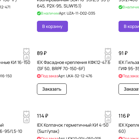
645, P2X-95, SLIW15.1)
12-471
В наличи
В наличии
Арт.
UZA-11-D02-D35
В корзину
В корз
89 ₽
91 ₽
чные КИ 16-150
IEK Фасадное крепления КФК12-47.6
IEK Гильз
(SF 50, BRPF 70-150-6F)
ГИФ 95-35
016-150
Под заказ
Арт.
UKA-32-12-476
Под зака
Заказать
Заказа
114 ₽
116 ₽
ый
IEK Колпачок герметичный КИ 4-50
IEK Крепл
-95/1,5-10
(5шт/упак)
60)
Под заказ
Арт.
UGK10-004-050-005
Под зака