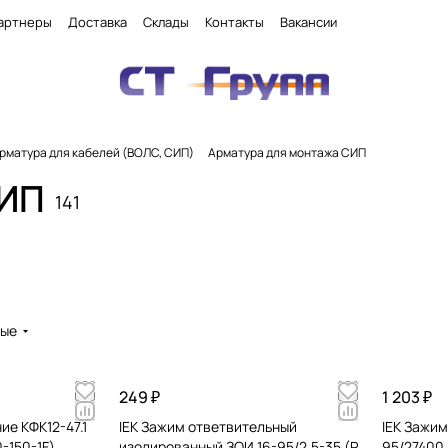
артнеры
Доставка
Склады
Контакты
Вакансии
рматура для кабелей (ВОЛС, СИП)
Арматура для монтажа СИП
СИП
141
вые
249 ₽
1 203 ₽
ие КФК12-47.1
IEK Зажим ответвительный
IEK Зажим
0-150-1F)
изолированный ЗОИ 16-95/2,5-35 (P
95/27400 