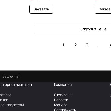
Заказать
Заказа
Загрузить еще
1
2
3
...
Интернет-магазин
Компания
аталог
О компании
Акции
Новости
роизводители
Карьера
Сертификаты