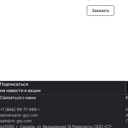
Заказать
Подписаться
на новости и акции
Связаться с нами
+7 (846) 99-77-666
К
samara@st-grp.com
sale@st-grp.com
П
443082, г. Самара, ул. Безымянная 7А Реквизиты: ООО «СТ-