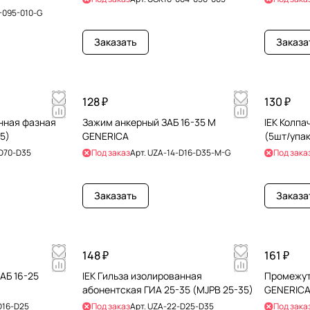
-095-010-G
Заказать
Заказа
128 ₽
130 ₽
анная фазная
Зажим анкерный ЗАБ 16-35 М
IEK Колпа
5)
GENERICA
(5шт/упак
D70-D35
Под заказ
Арт.
UZA-14-D16-D35-M-G
Под зака
Заказать
Заказа
148 ₽
161 ₽
АБ 16-25
IEK Гильза изолированная
Промежут
абонентская ГИА 25-35 (MJPB 25-35)
GENERIC
D16-D25
Под заказ
Арт.
UZA-22-D25-D35
Под зака