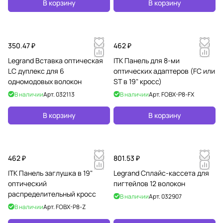
В корзину
В корзину
350.47 ₽
462 ₽
Legrand Вставка оптическая
ITK Панель для 8-ми
LC дуплекс для 6
оптических адаптеров (FC или
одномодовых волокон
ST в 19" кросс)
В наличии
Арт.
032113
В наличии
Арт.
FOBX-P8-FX
В корзину
В корзину
462 ₽
801.53 ₽
ITK Панель заглушка в 19"
Legrand Сплайс-кассета для
оптический
пигтейлов 12 волокон
распределительный кросс
В наличии
Арт.
032907
В наличии
Арт.
FOBX-P8-Z