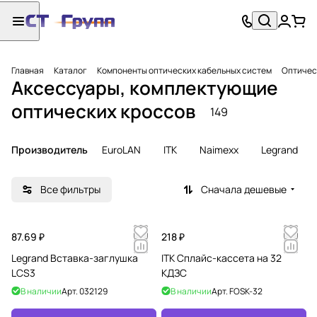
Главная
Каталог
Компоненты оптических кабельных систем
Оптичес
Аксессуары, комплектующие
оптических кроссов
149
Производитель
EuroLAN
ITK
Naimexx
Legrand
Все фильтры
Сначала дешевые
87.69 ₽
218 ₽
Legrand Вставка-заглушка
ITK Cплайс-кассета на 32
LCS3
КДЗС
В наличии
Арт.
032129
В наличии
Арт.
FOSK-32