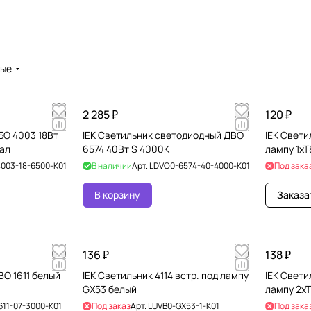
вые
2 285 ₽
120 ₽
БО 4003 18Вт
IEK Светильник светодиодный ДВО
IEK Свети
ал
6574 40Вт S 4000К
лампу 1хТ
003-18-6500-K01
В наличии
Арт.
LDVO0-6574-40-4000-K01
Под зака
В корзину
Заказа
136 ₽
138 ₽
ВО 1611 белый
IEK Светильник 4114 встр. под лампу
IEK Свети
GX53 белый
лампу 2х
611-07-3000-K01
Под заказ
Арт.
LUVB0-GX53-1-K01
Под зака