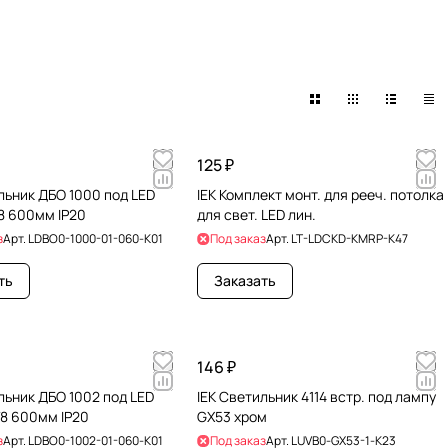
125 ₽
льник ДБО 1000 под LED
IEK Комплект монт. для рееч. потолка
8 600мм IP20
для свет. LED лин.
з
Арт.
LDBO0-1000-01-060-K01
Под заказ
Арт.
LT-LDCKD-KMRP-K47
ть
Заказать
146 ₽
льник ДБО 1002 под LED
IEK Светильник 4114 встр. под лампу
Т8 600мм IP20
GX53 хром
з
Арт.
LDBO0-1002-01-060-K01
Под заказ
Арт.
LUVB0-GX53-1-K23