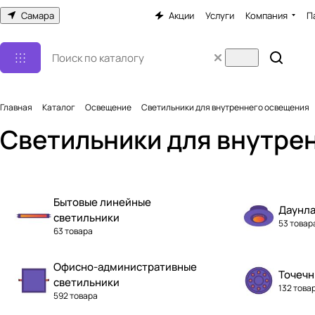
Самара
Акции
Услуги
Компания
П
Главная
Каталог
Освещение
Светильники для внутреннего освещения
Светильники для внутре
Бытовые линейные
Даунла
светильники
53 товар
63 товара
Офисно-административные
Точечн
светильники
132 това
592 товара