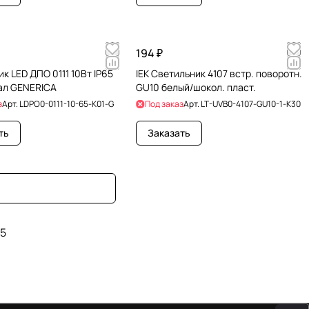
194 ₽
к LED ДПО 0111 10Вт IP65
IEK Светильник 4107 встр. поворотн.
ал GENERICA
GU10 белый/шокол. пласт.
з
Арт.
LDPO0-0111-10-65-K01-G
Под заказ
Арт.
LT-UVB0-4107-GU10-1-K30
ть
Заказать
5