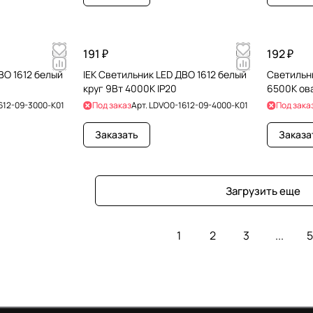
191 ₽
192 ₽
ВО 1612 белый
IEK Светильник LED ДВО 1612 белый
Светильни
круг 9Вт 4000К IP20
6500К ов
612-09-3000-K01
Под заказ
Арт.
LDVO0-1612-09-4000-K01
Под зака
Заказать
Заказа
Загрузить еще
1
2
3
...
5