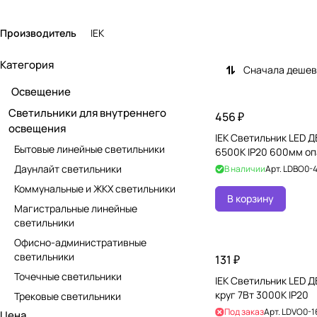
Производитель
IEK
Категория
Сначала деше
Освещение
Светильники для внутреннего
456 ₽
освещения
IEK Светильник LED Д
Бытовые линейные светильники
6500К IP20 600мм оп
Даунлайт светильники
В наличии
Арт.
LDBO0-4
Коммунальные и ЖКХ светильники
В корзину
Магистральные линейные
светильники
Офисно-административные
светильники
131 ₽
Точечные светильники
IEK Светильник LED Д
круг 7Вт 3000К IP20
Трековые светильники
Под заказ
Арт.
LDVO0-1
Цена