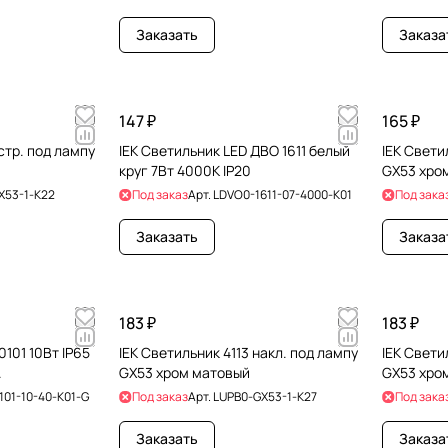
Заказать
Заказа
147 ₽
165 ₽
стр. под лампу
IEK Светильник LED ДВО 1611 белый
IEK Свети
круг 7Вт 4000К IP20
GX53 хро
X53-1-K22
Под заказ
Арт.
LDVO0-1611-07-4000-K01
Под зака
Заказать
Заказа
183 ₽
183 ₽
101 10Вт IP65
IEK Светильник 4113 накл. под лампу
IEK Свети
A
GX53 хром матовый
GX53 хро
101-10-40-K01-G
Под заказ
Арт.
LUPB0-GX53-1-K27
Под зака
Заказать
Заказа