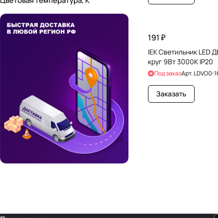
Цветовая температура, К
191 ₽
IEK Светильник LED Д
круг 9Вт 3000К IP20
Под заказ
Арт.
LDVO0-1
Заказать