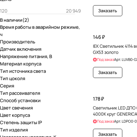
Заказать
В наличии
(
2
)
Время работы в аварийном режиме,
ч
146 ₽
Производитель
IEK Светильник 4114 в
Датчик включения
GX53 золото
Напряжение питания, В
Под заказ
Арт.
LUVB0-G
Материал корпуса
Тип источника света
Заказать
Тип цоколя
Серия
Тип рассеивателя
178 ₽
Способ установки
Цвет свечения
Светильник LED ДПО 0
4000К круг GENERIC
Цвет корпуса
Под заказ
Арт.
LDPO0-0
Степень защиты IP
Тип изделия
Заказать