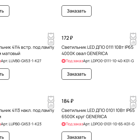
ть
Заказать
172 ₽
льник 4114 встр. под лампу
Светильник LED ДПО 0111 10Вт IP65
м матовый
4000К овал GENERICA
з
Арт.
LUVB0-GX53-1-K27
Под заказ
Арт.
LDPO0-0111-10-40-K01-G
ть
Заказать
184 ₽
льник 4113 накл. под лампу
Светильник LED ДПО 0101 10Вт IP65
м
6500К круг GENERICA
з
Арт.
LUPB0-GX53-1-K23
Под заказ
Арт.
LDPO0-0101-10-65-K01-G
ть
Заказать