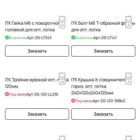
ITK Гайка М6 с поворотной
ITK Болт М6 Т-образной формы
головкой для опт. лотка
для опт. лотка
В наличии
Арт.
DS-LT343
В наличии
Арт.
DS-LT147
Заказать
Заказать
ITK Тройник врезной опт. лотка
ITK Крышка Х-соединителя
120мм
гориз. опт. лотка
240х120х240х120мм
Под заказ
Арт.
DS-120-LL23E
Под заказ
Арт.
DS-120-38B42
Заказать
Заказать