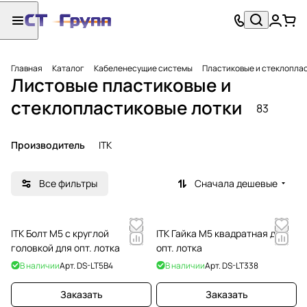
Главная
Каталог
Кабеленесущие системы
Пластиковые и стеклопла
Листовые пластиковые и
стеклопластиковые лотки
83
Производитель
ITK
Все фильтры
Сначала дешевые
ITK Болт М5 с круглой
ITK Гайка М5 квадратная для
головкой для опт. лотка
опт. лотка
В наличии
Арт.
DS-LT5B4
В наличии
Арт.
DS-LT338
Заказать
Заказать