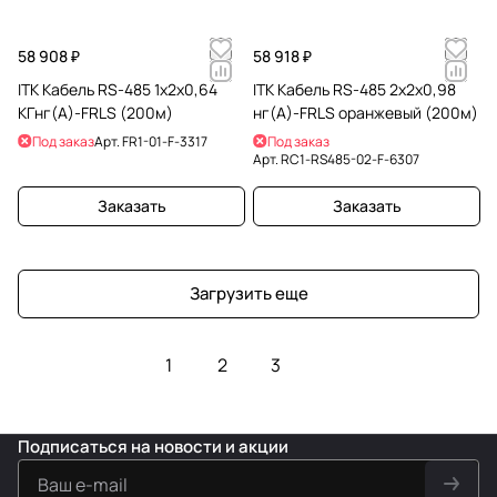
58 908 ₽
58 918 ₽
ITK Кабель RS-485 1х2х0,64
ITK Кабель RS-485 2х2х0,98
КГнг(А)-FRLS (200м)
нг(А)-FRLS оранжевый (200м)
Под заказ
Арт.
FR1-01-F-3317
Под заказ
Арт.
RC1-RS485-02-F-6307
Заказать
Заказать
Загрузить еще
1
2
3
Подписаться
на новости и акции