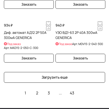
Заказать
Заказать
934 ₽
940 ₽
Диф. автомат АД12 2Р 50А
УЗО ВД1-63 2Р 40А 300мА
300мА GENERICA
GENERICA
Под заказ
Под заказ
Арт.
MDV15-2-040-300
Арт.
MAD15-2-050-C-300
Заказать
Заказать
Загрузить еще
1
2
3
...
43