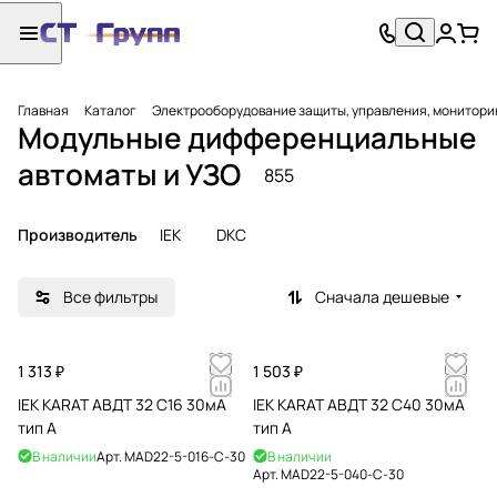
Главная
Каталог
Электрооборудование защиты, управления, монитори
Модульные дифференциальные
автоматы и УЗО
855
Производитель
IEK
DKC
Все фильтры
Сначала дешевые
1 313 ₽
1 503 ₽
IEK KARAT АВДТ 32 C16 30мА
IEK KARAT АВДТ 32 C40 30мА
тип A
тип A
В наличии
Арт.
MAD22-5-016-C-30
В наличии
Арт.
MAD22-5-040-C-30