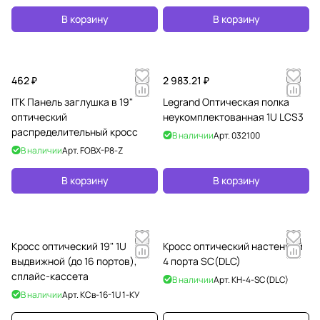
В корзину
В корзину
462 ₽
2 983.21 ₽
ITK Панель заглушка в 19"
Legrand Оптическая полка
оптический
неукомплектованная 1U LCS3
распределительный кросс
В наличии
Арт.
032100
В наличии
Арт.
FOBX-P8-Z
В корзину
В корзину
Кросс оптический 19" 1U
Кросс оптический настенный
выдвижной (до 16 портов),
4 порта SC(DLC)
сплайс-кассета
В наличии
Арт.
КН-4-SC(DLC)
В наличии
Арт.
КСв-16-1U 1-КУ