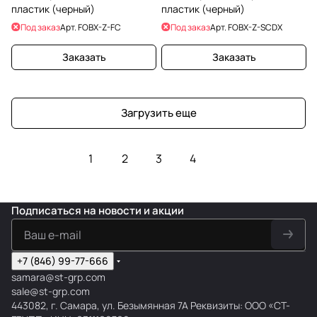
пластик (черный)
пластик (черный)
Под заказ
Арт.
FOBX-Z-FC
Под заказ
Арт.
FOBX-Z-SCDX
Заказать
Заказать
Загрузить еще
1
2
3
4
Подписаться
на новости и акции
+7 (846) 99-77-666
samara@st-grp.com
sale@st-grp.com
443082, г. Самара, ул. Безымянная 7А Реквизиты: ООО «СТ-