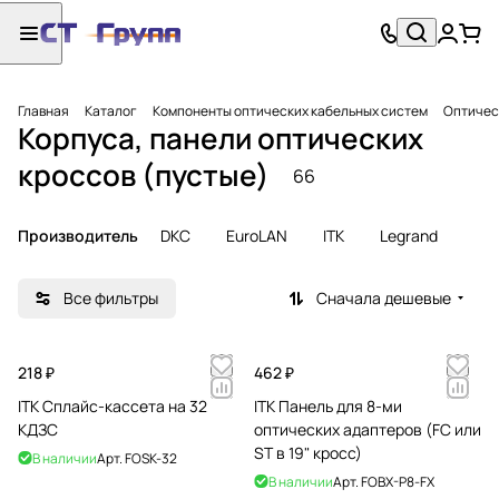
Главная
Каталог
Компоненты оптических кабельных систем
Оптичес
Корпуса, панели оптических
кроссов (пустые)
66
Производитель
DKC
EuroLAN
ITK
Legrand
Все фильтры
Сначала дешевые
218 ₽
462 ₽
ITK Cплайс-кассета на 32
ITK Панель для 8-ми
КДЗС
оптических адаптеров (FC или
ST в 19" кросс)
В наличии
Арт.
FOSK-32
В наличии
Арт.
FOBX-P8-FX