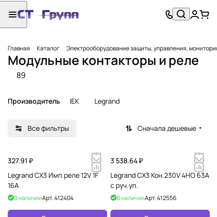
Главная
Каталог
Электрооборудование защиты, управления, монитори
Модульные контакторы и реле
89
Производитель
IEK
Legrand
Все фильтры
Сначала дешевые
327.91 ₽
3 538.64 ₽
Legrand CX3 Имп.реле 12V 1F
Legrand CX3 Кон.230V 4НО 63А
16A
с руч.уп.
В наличии
Арт.
412404
В наличии
Арт.
412556