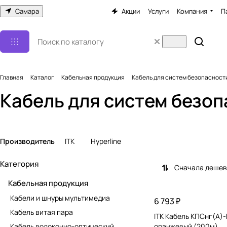
Самара
Акции
Услуги
Компания
П
Главная
Каталог
Кабельная продукция
Кабель для систем безопасност
Кабель для систем безо
Производитель
ITK
Hyperline
Категория
Сначала деше
Кабельная продукция
Кабели и шнуры мультимедиа
6 793 ₽
Кабель витая пара
ITK Кабель КПСнг(А)-
Кабель волоконно-оптический
оранжевый (200м)