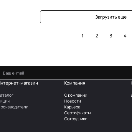
Загрузить еще
1
2
3
4
Интернет-магазин
Компания
аталог
О компании
Акции
Новости
роизводители
Карьера
Сертификаты
Сотрудники