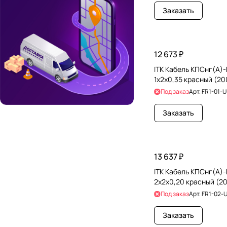
Заказать
12 673 ₽
ITK Кабель КПСнг(А)
1х2х0,35 красный (2
Под заказ
Арт.
FR1-01-
Заказать
13 637 ₽
ITK Кабель КПСнг(А)
2х2х0,20 красный (2
Под заказ
Арт.
FR1-02-
Заказать