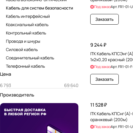
Под заказ
Арт.
FR1-01-U
Кабель для систем безопасности
Кабель интерфейсный
Заказать
Коаксиальный кабель
Контрольный кабель
Провода и шнуры
9 244 ₽
Силовой кабель
ITK Кабель КПСЭнг(А
Соединительный кабель
1х2х0,20 красный (2
Телефонный кабель
Под заказ
Арт.
FR1-01-F
Цена
Заказать
Производитель
11 528 ₽
ITK Кабель КПСнг(А)-
оранжевый (200м)
Под заказ
Арт.
FR1-01-U