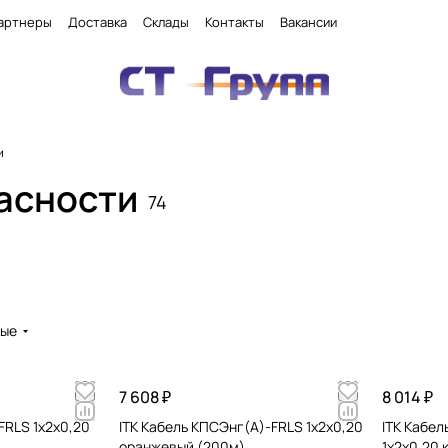
артнеры
Доставка
Склады
Контакты
Вакансии
и
пасности
74
вые
7 608 ₽
8 014 ₽
FRLS 1х2х0,20
ITK Кабель КПСЭнг(А)-FRLS 1х2х0,20
ITK Кабел
оранжевый (200м)
1х2х0,20 