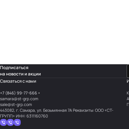
Подписаться
на новости и акции
Связаться с нами
+7 (846) 99-77-666
К
samara@st-grp.com
sale@st-grp.com
П
443082, г. Самара, ул. Безымянная 7А Реквизиты: ООО «СТ-
ГРУПП» ИНН: 6311160760