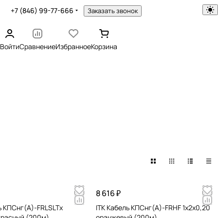
+7 (846) 99-77-666
Заказать звонок
Войти
Сравнение
Избранное
Корзина
8 616 ₽
ь КПСнг(А)-FRLSLTх
ITK Кабель КПСнг(А)-FRHF 1х2х0,20
красный (200м)
оранжевый (200м)