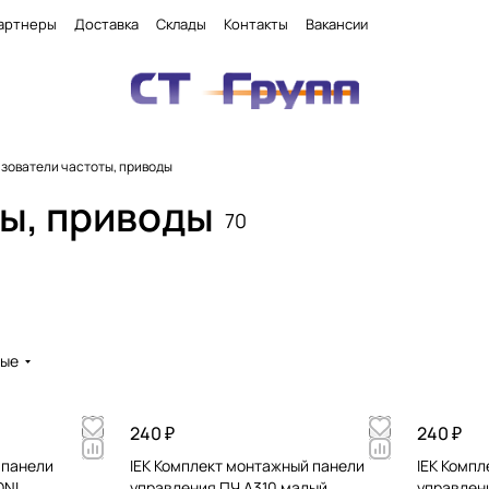
артнеры
Доставка
Склады
Контакты
Вакансии
зователи частоты, приводы
ы, приводы
70
вые
240 ₽
240 ₽
 панели
IEK Комплект монтажный панели
IEK Комп
ONI
управления ПЧ A310 малый
управлен