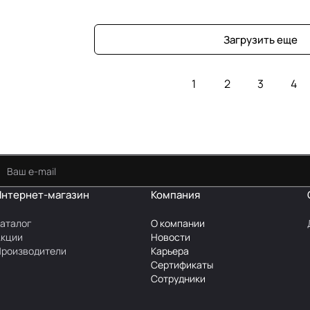
Загрузить еще
1
2
3
4
Интернет-магазин
Компания
аталог
О компании
Акции
Новости
роизводители
Карьера
Сертификаты
Сотрудники