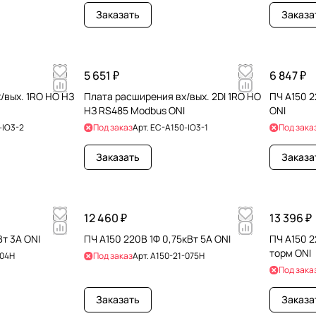
Заказать
Заказа
5 651 ₽
6 847 ₽
/вых. 1RO НО НЗ
Плата расширения вх/вых. 2DI 1RO НО
ПЧ A150 2
НЗ RS485 Modbus ONI
ONI
-IO3-2
Под заказ
Арт.
EC-A150-IO3-1
Под зака
Заказать
Заказа
12 460 ₽
13 396 ₽
Вт 3А ONI
ПЧ A150 220В 1Ф 0,75кВт 5А ONI
ПЧ A150 2
торм ONI
-04H
Под заказ
Арт.
A150-21-075H
Под зака
Заказать
Заказа