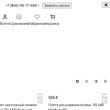
+7 (846) 99-77-666
Заказать звонок
Войти
Сравнение
Избранное
Корзина
555 ₽
лект монтажный панели
Плата расширения вх/вых. RS 485
ия ПЧ A310 большой
Modbus ONI