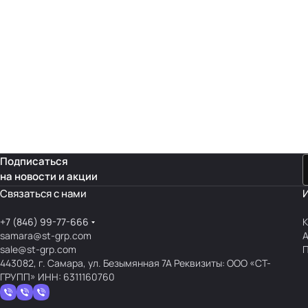
Подписаться
на новости и акции
Связаться с нами
+7 (846) 99-77-666
К
samara@st-grp.com
sale@st-grp.com
П
443082, г. Самара, ул. Безымянная 7А Реквизиты: ООО «СТ-
ГРУПП» ИНН: 6311160760