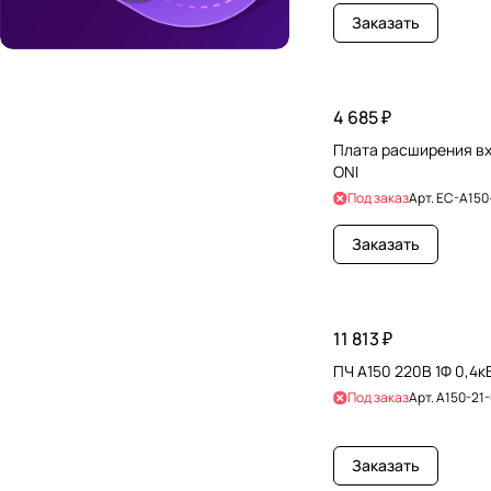
Заказать
4 685 ₽
Плата расширения вх
ONI
Под заказ
Арт.
EC-A150
Заказать
11 813 ₽
ПЧ A150 220В 1Ф 0,4к
Под заказ
Арт.
A150-21
Заказать