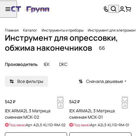
Главная
Каталог
Инструменты и приборы
Инструмент для элетромон
Инструмент для опрессовки,
обжима наконечников
66
Производитель
IEK
DKC
Все фильтры
Сначала дешевые
542 ₽
542 ₽
IEK ARMA2L 3 Матрица
IEK ARMA2L 3 Матрица
сменная МСК-02
сменная МСК-01
Под заказ
Арт.
A2L3-KL11D-RM-02
Под заказ
Арт.
A2L3-KL11D-RM-01