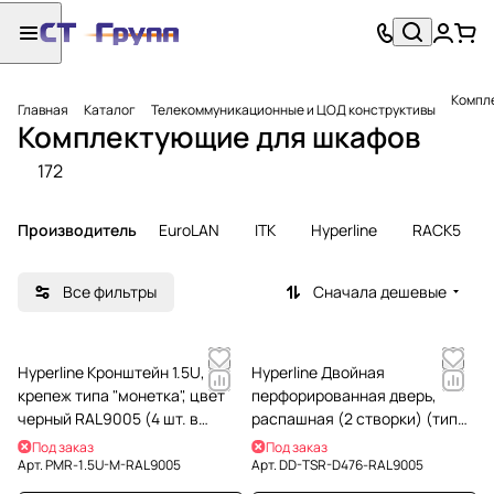
Компл
Главная
Каталог
Телекоммуникационные и ЦОД конструктивы
Комплектующие для шкафов
172
Производитель
EuroLAN
ITK
Hyperline
RACK5
Все фильтры
Сначала дешевые
Hyperline Кронштейн 1.5U,
Hyperline Двойная
крепеж типа "монетка", цвет
перфорированная дверь,
черный RAL9005 (4 шт. в
распашная (2 створки) (тип
комплекте)
D), для шкафа серии TSR,
Под заказ
Под заказ
47Uх600мм, черная
Арт.
PMR-1.5U-M-RAL9005
Арт.
DD-TSR-D476-RAL9005