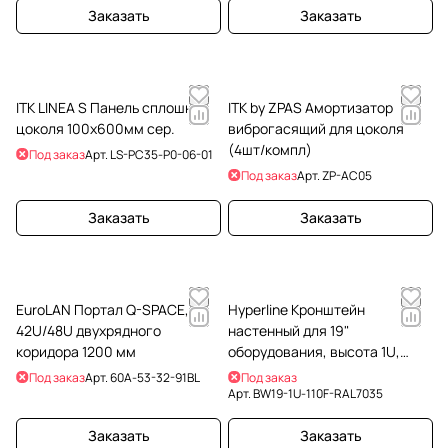
Заказать
Заказать
ITK LINEA S Панель сплошная
ITK by ZPAS Амортизатор
цоколя 100х600мм сер.
виброгасящий для цоколя
(4шт/компл)
Под заказ
Арт.
LS-PC35-P0-06-01
Под заказ
Арт.
ZP-AC05
Заказать
Заказать
EuroLAN Портал Q-SPACE,
Hyperline Кронштейн
42U/48U двухрядного
настенный для 19"
коридора 1200 мм
оборудования, высота 1U,
глубина 110 мм,
Под заказ
Арт.
60A-53-32-91BL
Под заказ
фиксированный, цвет серый
Арт.
BW19-1U-110F-RAL7035
(RAL 7035)
Заказать
Заказать