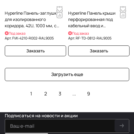
Hyperline Панель-заглушка
Hyperline Панель крыши
для изолированного
перфорированная под
коридора, 42U, 1000 мм, с
кабельный ввод и
панорамными окнами из
вентиляторы шкаф 800х1200
Под заказ
Под заказ
монолитного поликарбоната
для шкафов TSR
Арт.
FVK-4210-R002-RAL9005
Арт.
RF-TD-0812-RAL9005
Заказать
Заказать
Загрузить еще
1
2
3
...
9
Подписаться
на новости и акции