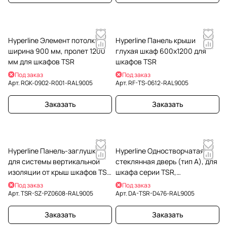
Hyperline Элемент потолка
Hyperline Панель крыши
ширина 900 мм, пролет 1200
глухая шкаф 600х1200 для
мм для шкафов TSR
шкафов TSR
Под заказ
Под заказ
Арт.
RGK-0902-R001-RAL9005
Арт.
RF-TS-0612-RAL9005
Заказать
Заказать
Hyperline Панель-заглушка
Hyperline Одностворчатая
для системы вертикальной
стеклянная дверь (тип A), для
изоляции от крыш шкафов TSR
шкафа серии TSR,
до потолка помещения, при
47Uх600мм, черная
Под заказ
Под заказ
установке конди
Арт.
TSR-SZ-PZ0608-RAL9005
Арт.
DA-TSR-D476-RAL9005
Заказать
Заказать