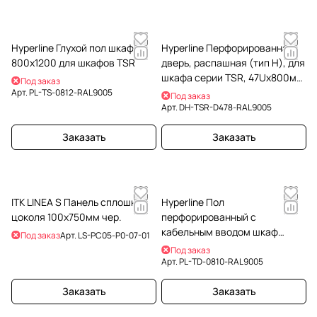
Hyperline Глухой пол шкаф
Hyperline Перфорированная
800х1200 для шкафов TSR
дверь, распашная (тип H), для
шкафа серии TSR, 47Uх800мм,
Под заказ
черная
Арт.
PL-TS-0812-RAL9005
Под заказ
Арт.
DH-TSR-D478-RAL9005
Заказать
Заказать
ITK LINEA S Панель сплошная
Hyperline Пол
цоколя 100х750мм чер.
перфорированный с
кабельным вводом шкаф
Под заказ
Арт.
LS-PC05-P0-07-01
800х1000 для шкафов TSR
Под заказ
Арт.
PL-TD-0810-RAL9005
Заказать
Заказать