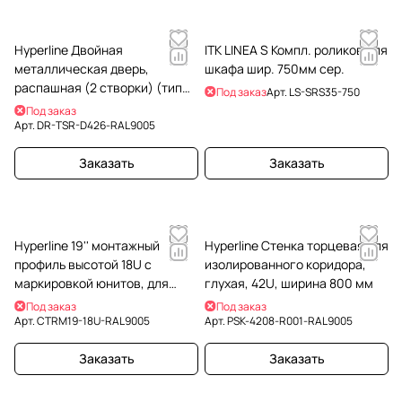
Hyperline Двойная
ITK LINEA S Компл. роликов для
металлическая дверь,
шкафа шир. 750мм сер.
распашная (2 створки) (тип
Под заказ
Арт.
LS-SRS35-750
R), для шкафа серии TSR,
Под заказ
42Uх600мм, черная
Арт.
DR-TSR-D426-RAL9005
Заказать
Заказать
Hyperline 19'' монтажный
Hyperline Стенка торцевая для
профиль высотой 18U с
изолированного коридора,
маркировкой юнитов, для
глухая, 42U, ширина 800 мм
шкафов TTR, TTB, цвет черный
Под заказ
Под заказ
RAL9005 (2 шт. в ком
Арт.
CTRM19-18U-RAL9005
Арт.
PSK-4208-R001-RAL9005
Заказать
Заказать