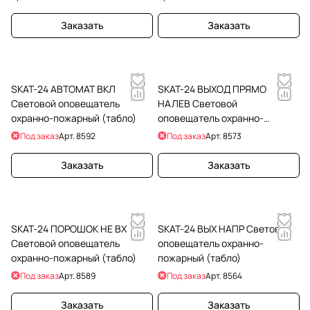
Заказать
Заказать
SKAT-24 АВТОМАТ ВКЛ
SKAT-24 ВЫХОД ПРЯМО
Световой оповещатель
НАЛЕВ Световой
охранно-пожарный (табло)
оповещатель охранно-
пожарный (табло)
Под заказ
Арт.
8592
Под заказ
Арт.
8573
Заказать
Заказать
SKAT-24 ПОРОШОК НЕ ВХ
SKAT-24 ВЫХ НАПР Световой
Световой оповещатель
оповещатель охранно-
охранно-пожарный (табло)
пожарный (табло)
Под заказ
Арт.
8589
Под заказ
Арт.
8564
Заказать
Заказать