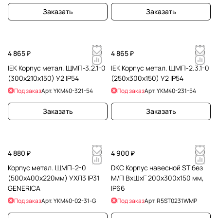
Заказать
Заказать
4 865 ₽
4 865 ₽
IEK Корпус метал. ЩМП-3.2.1-0
IEK Корпус метал. ЩМП-2.3.1-0
(300х210х150) У2 IP54
(250х300х150) У2 IP54
Под заказ
Арт.
YKM40-321-54
Под заказ
Арт.
YKM40-231-54
Заказать
Заказать
4 880 ₽
4 900 ₽
Корпус метал. ЩМП-2-0
DKC Корпус навесной ST без
(500х400х220мм) УХЛ3 IP31
М/П ВxШxГ 200x300x150 мм,
GENERICA
IP66
Под заказ
Арт.
YKM40-02-31-G
Под заказ
Арт.
R5ST0231WMP