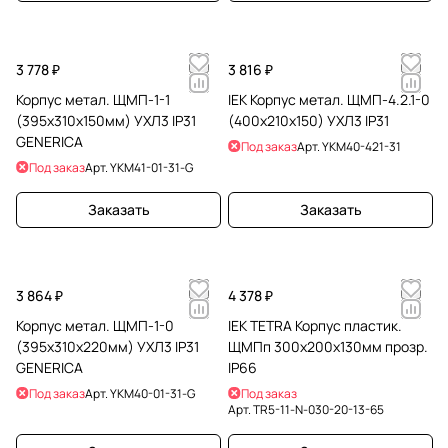
3 778 ₽
3 816 ₽
Корпус метал. ЩМП-1-1
IEK Корпус метал. ЩМП-4.2.1-0
(395х310х150мм) УХЛ3 IP31
(400х210х150) УХЛ3 IP31
GENERICA
Под заказ
Арт.
YKM40-421-31
Под заказ
Арт.
YKM41-01-31-G
Заказать
Заказать
3 864 ₽
4 378 ₽
Корпус метал. ЩМП-1-0
IEK TETRA Корпус пластик.
(395х310х220мм) УХЛ3 IP31
ЩМПп 300х200х130мм прозр.
GENERICA
IP66
Под заказ
Арт.
YKM40-01-31-G
Под заказ
Арт.
TR5-11-N-030-20-13-65