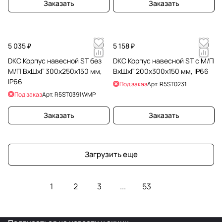
Заказать
Заказать
5 035 ₽
5 158 ₽
DKC Корпус навесной ST без
DKC Корпус навесной ST с М/П
М/П ВxШxГ 300x250x150 мм,
ВxШxГ 200x300x150 мм, IP66
IP66
Под заказ
Арт.
R5ST0231
Под заказ
Арт.
R5ST0391WMP
Заказать
Заказать
Загрузить еще
1
2
3
...
53