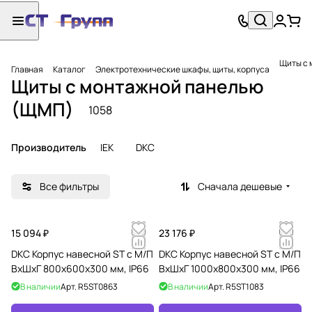
Щиты с 
Главная
Каталог
Электротехнические шкафы, щиты, корпуса
Щиты с монтажной панелью
(ЩМП)
1058
Производитель
IEK
DKC
Все фильтры
Сначала дешевые
15 094 ₽
23 176 ₽
DKC Корпус навесной ST с М/П
DKC Корпус навесной ST с М/П
ВxШxГ 800x600x300 мм, IP66
ВxШxГ 1000x800x300 мм, IP66
В наличии
Арт.
R5ST0863
В наличии
Арт.
R5ST1083