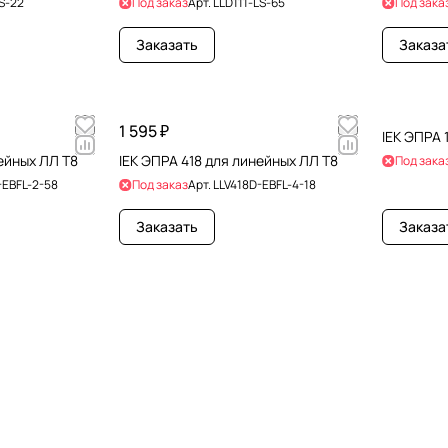
S-22
Под заказ
Арт.
LLD111-LS-65
Под зака
Заказать
Заказа
1 595 ₽
IEK ЭПРА 
ейных ЛЛ Т8
IEK ЭПРА 418 для линейных ЛЛ Т8
Под зака
-EBFL-2-58
Под заказ
Арт.
LLV418D-EBFL-4-18
Заказать
Заказа