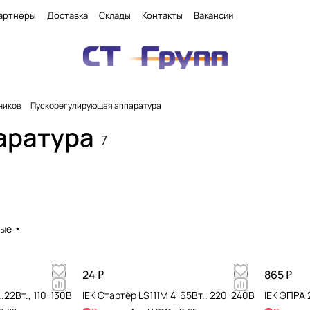
артнеры
Доставка
Склады
Контакты
Вакансии
ников
Пускорегулирующая аппаратура
аратура
7
вые
24 ₽
865 ₽
.22Вт., 110-130В
IEK Стартёр LS111M 4-65Вт.. 220-240В
IEK ЭПРА 