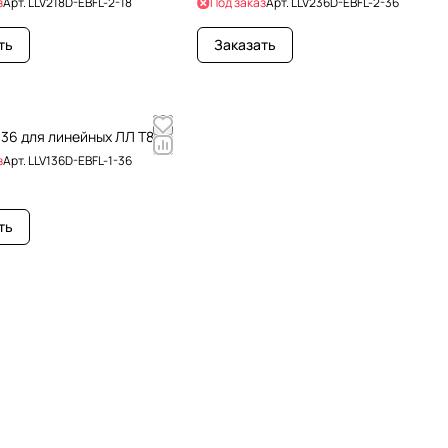
з
Арт.
LLV218D-EBFL-2-18
Под заказ
Арт.
LLV236D-EBFL-2-36
ть
Заказать
136 для линейных ЛЛ Т8
з
Арт.
LLV136D-EBFL-1-36
ть