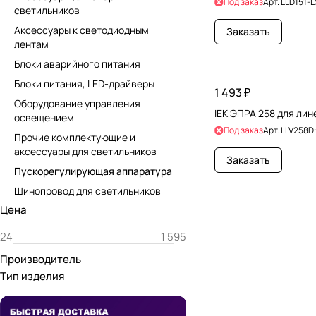
Под заказ
Арт.
LLD151-L
светильников
Аксессуары к светодиодным
Заказать
лентам
Блоки аварийного питания
Блоки питания, LED-драйверы
1 493 ₽
Оборудование управления
IEK ЭПРА 258 для лин
освещением
Под заказ
Арт.
LLV258D
Прочие комплектующие и
аксессуары для светильников
Заказать
Пускорегулирующая аппаратура
Шинопровод для светильников
Цена
Производитель
Тип изделия