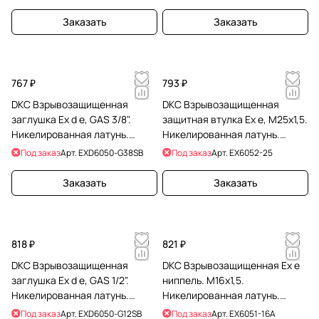
Заказать
Заказать
767 ₽
793 ₽
DKC Взрывозащищенная
DKC Взрывозащищенная
заглушка Ex d e, GAS 3/8".
защитная втулка Ex e, M25x1,5.
Никелированная латунь.
Никелированная латунь.
IP66/67/68
IP66/67
Под заказ
Арт.
EXD6050-G38SB
Под заказ
Арт.
EX6052-25
Заказать
Заказать
818 ₽
821 ₽
DKC Взрывозащищенная
DKC Взрывозащищенная Ex e
заглушка Ex d e, GAS 1/2".
ниппель. М16x1,5.
Никелированная латунь.
Никелированная латунь.
IP66/67/68
IP66/67
Под заказ
Арт.
EXD6050-G12SB
Под заказ
Арт.
EX6051-16A