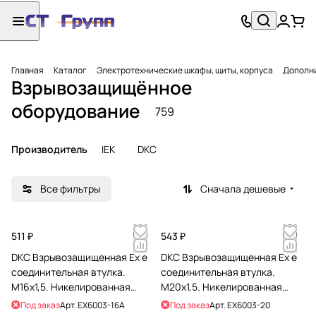
Главная
Каталог
Электротехнические шкафы, щиты, корпуса
Дополни
Взрывозащищённое
оборудование
759
Производитель
IEK
DKC
Все фильтры
Сначала дешевые
511 ₽
543 ₽
DKC Взрывозащищенная Ex e
DKC Взрывозащищенная Ex e
соединительная втулка.
соединительная втулка.
М16x1,5. Никелированная
М20x1,5. Никелированная
латунь. IP66/67
латунь. IP66/67
Под заказ
Арт.
EX6003-16A
Под заказ
Арт.
EX6003-20