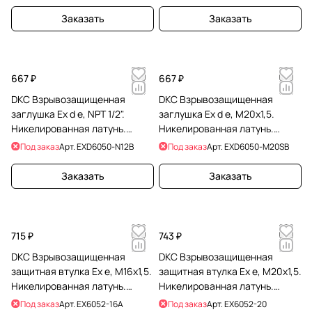
Заказать
Заказать
667 ₽
667 ₽
DKC Взрывозащищенная
DKC Взрывозащищенная
заглушка Ex d e, NPT 1/2".
заглушка Ex d e, М20x1,5.
Никелированная латунь.
Никелированная латунь.
IP66/67/68
IP66/67/68
Под заказ
Арт.
EXD6050-N12B
Под заказ
Арт.
EXD6050-M20SB
Заказать
Заказать
715 ₽
743 ₽
DKC Взрывозащищенная
DKC Взрывозащищенная
защитная втулка Ex e, M16x1,5.
защитная втулка Ex e, M20x1,5.
Никелированная латунь.
Никелированная латунь.
IP66/67
IP66/67
Под заказ
Арт.
EX6052-16A
Под заказ
Арт.
EX6052-20