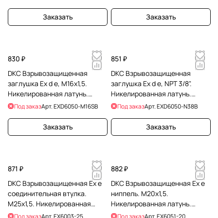
Заказать
Заказать
830 ₽
851 ₽
DKC Взрывозащищенная
DKC Взрывозащищенная
заглушка Ex d e, М16x1,5.
заглушка Ex d e, NPT 3/8".
Никелированная латунь.
Никелированная латунь.
IP66/67/68
IP66/67/68
Под заказ
Арт.
EXD6050-M16SB
Под заказ
Арт.
EXD6050-N38B
Заказать
Заказать
871 ₽
882 ₽
DKC Взрывозащищенная Ex e
DKC Взрывозащищенная Ex e
соединительная втулка.
ниппель. М20x1,5.
М25x1,5. Никелированная
Никелированная латунь.
латунь. IP66/67
IP66/67
Под заказ
Арт.
EX6003-25
Под заказ
Арт.
EX6051-20