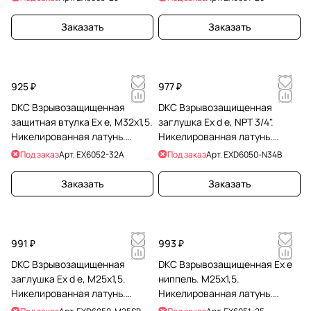
Заказать
Заказать
925 ₽
977 ₽
DKC Взрывозащищенная
DKC Взрывозащищенная
защитная втулка Ex e, M32x1,5.
заглушка Ex d e, NPT 3/4".
Никелированная латунь.
Никелированная латунь.
IP66/67
IP66/67/68
Под заказ
Арт.
EX6052-32A
Под заказ
Арт.
EXD6050-N34B
Заказать
Заказать
991 ₽
993 ₽
DKC Взрывозащищенная
DKC Взрывозащищенная Ex e
заглушка Ex d e, М25x1,5.
ниппель. М25x1,5.
Никелированная латунь.
Никелированная латунь.
IP66/67/68
IP66/67