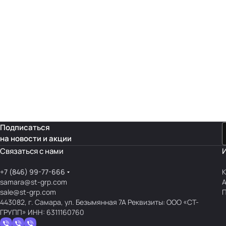
Подписаться
на новости и акции
Связаться с нами
+7 (846) 99-77-666
К
samara@st-grp.com
sale@st-grp.com
П
443082, г. Самара, ул. Безымянная 7А Реквизиты: ООО «СТ-
ГРУПП» ИНН: 6311160760