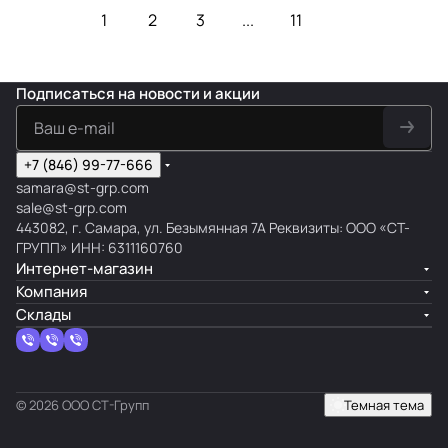
1
2
3
...
11
Подписаться
на новости и акции
+7 (846) 99-77-666
samara@st-grp.com
sale@st-grp.com
443082, г. Самара, ул. Безымянная 7А Реквизиты: ООО «СТ-
ГРУПП» ИНН: 6311160760
Интернет-магазин
Компания
Склады
© 2026 ООО СТ-Групп
Темная тема