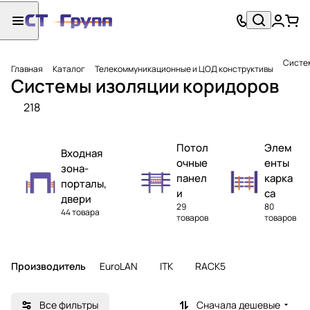
Систе
Главная
Каталог
Телекоммуникационные и ЦОД конструктивы
Системы изоляции коридоров
218
Потол
Элем
Входная
очные
енты
зона-
панел
карка
порталы,
и
са
двери
29
80
44 товара
товаров
товаров
Производитель
EuroLAN
ITK
RACK5
Все фильтры
Сначала дешевые