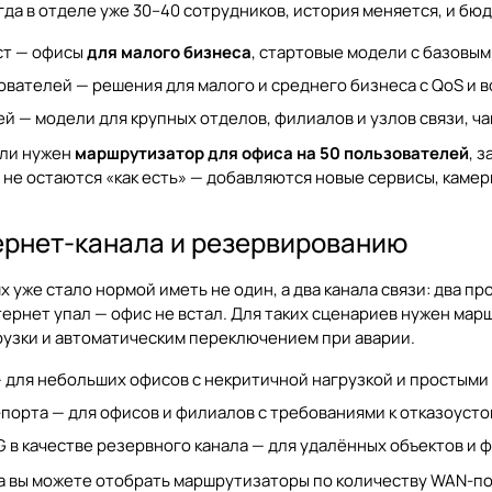
гда в отделе уже 30–40 сотрудников, история меняется, и бю
ст — офисы
для малого бизнеса
, стартовые модели с базовы
зователей — решения для малого и среднего бизнеса с QoS и
й — модели для крупных отделов, филиалов и узлов связи, чащ
ли нужен
маршрутизатор для офиса на 50 пользователей
, 
 не остаются «как есть» — добавляются новые сервисы, каме
ернет-канала и резервированию
х уже стало нормой иметь не один, а два канала связи: два 
тернет упал — офис не встал. Для таких сценариев нужен ма
рузки и автоматическим переключением при аварии.
 для небольших офисов с некритичной нагрузкой и простыми
порта — для офисов и филиалов с требованиями к отказоусто
 в качестве резервного канала — для удалённых объектов и 
а вы можете отобрать маршрутизаторы по количеству WAN-по