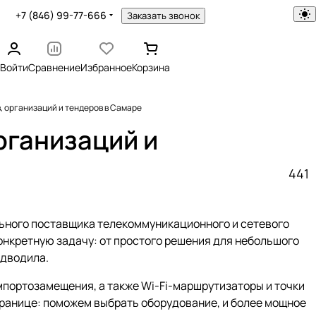
+7 (846) 99-77-666
Заказать звонок
Войти
Сравнение
Избранное
Корзина
 организаций и тендеров в Самаре
рганизаций и
441
льного поставщика телекоммуникационного и сетевого
онкретную задачу: от простого решения для небольшого
одводила.
импортозамещения, а также Wi-Fi-маршрутизаторы и точки
странице: поможем выбрать оборудование, и более мощное