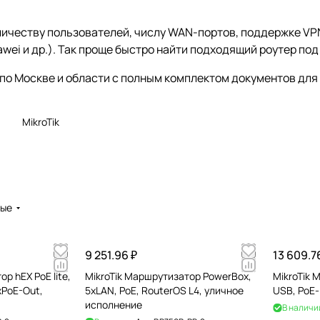
оличеству пользователей, числу WAN-портов, поддержке VP
 Huawei и др.). Так проще быстро найти подходящий роутер по
 по Москве и области с полным комплектом документов для
MikroTik
вые
9 251.96 ₽
13 609.7
MikroTik Маршрутизатор PowerBox,
MikroTik 
xPoE-Out,
5хLAN, PoE, RouterOS L4, уличное
USB, PoE-
исполнение
В наличи