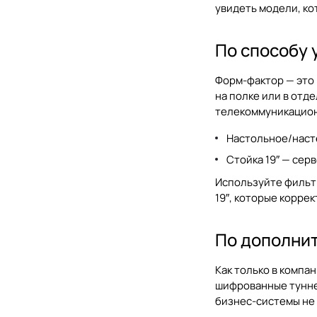
увидеть модели, ко
По способу 
Форм-фактор — это 
на полке или в отд
телекоммуникационн
Настольное/наст
Стойка 19″ — сер
Используйте фильтр
19″, которые коррек
По дополнит
Как только в компа
шифрованные туннел
бизнес-системы не 