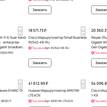
Заказать
Заказа
18 571.73 ₽
20 360.3
Wi-Fi 6 Dual-band
Cisco Маршрутизатор Small Business
Reyee (Ru
： enterprise-
RV340-K8-RU
Gigabit Wi
Gen Gigab
Под заказ
Арт.
RV340-K8-RU
on 5 GHz 
00GX PRO
Под зака
Заказать
Заказа
41 612.99 ₽
54 096.8
рения EHWIC-D-
Huawei Маршрутизатор AR611W-
Cisco Мо
LTE4CN
1-K9
-8ESG-P
Под заказ
Арт.
AR611W-LTE4CN
Под зака