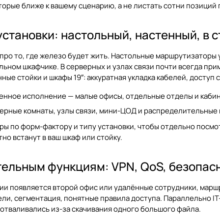
торые ближе к вашему сценарию, а не листать сотни позиций 
установки: настольный, настенный, в с
про то, где железо будет жить. Настольные маршрутизаторы 
ельном шкафчике. В серверных и узлах связи почти всегда п
ые стойки и шкафы 19″: аккуратная укладка кабелей, доступ
енное исполнение — малые офисы, отдельные отделы и каби
верные комнаты, узлы связи, мини-ЦОД и распределительные 
ы по форм-фактору и типу установки, чтобы отдельно посмо
тно встанут в ваш шкаф или стойку.
ельным функциям: VPN, QoS, безопас
нии появляется второй офис или удалённые сотрудники, марш
и, сегментация, понятные правила доступа. Параллельно IT
отваливались из-за скачивания одного большого файла.