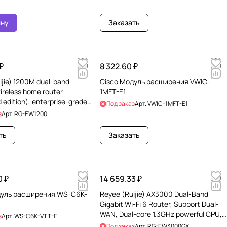
ину
Заказать
₽
8 322.60 ₽
ijie) 1200M dual-band
Cisco Модуль расширения VWIC-
ireless home router
1MFT-E1
 edition), enterprise-grade
Под заказ
Арт.
VWIC-1MFT-E1
Mbps broadband
з
Арт.
RG-EW1200
ть
Заказать
0 ₽
14 659.33 ₽
дуль расширения WS-C6K-
Reyee (Ruijie) AX3000 Dual-Band
Gigabit Wi-Fi 6 Router, Support Dual-
WAN, Dual-core 1.3GHz powerful CPU,
з
Арт.
WS-C6K-VTT-E
Recommend up to
Под заказ
Арт.
RG-EW3000GX