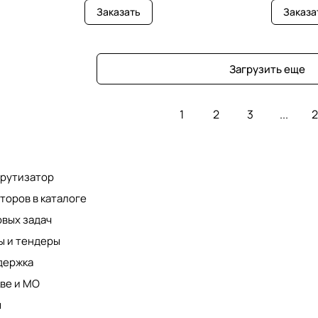
Заказать
Заказа
Загрузить еще
1
2
3
...
2
шрутизатор
торов в каталоге
овых задач
ы и тендеры
держка
ве и МО
ы