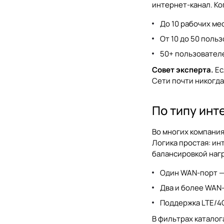
интернет-канал. Ко
До 10 рабочих ме
От 10 до 50 поль
50+ пользователе
Совет эксперта.
Ес
Сети почти никогда
По типу инт
Во многих компания
Логика простая: ин
балансировкой наг
Один WAN-порт —
Два и более WAN-
Поддержка LTE/4G
В фильтрах каталог