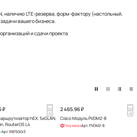
N, наличию LTE-резерва, форм-фактору (настольный,
д задачи вашего бизнеса.
 организаций и сдачи проекта
6 ₽
2 465.96 ₽
Маршрутизатор hEX, 5хGLAN,
Cisco Модуль PVDM2-8
in, RouterOS L4
Под заказ
Арт.
PVDM2-8
и
Арт.
RB750Gr3