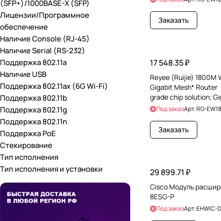
(SFP+)/1000BASE-X (SFP)
Лицензии/Программное
Заказать
обеспечение
Наличие Console (RJ-45)
Наличие Serial (RS-232)
Поддержка 802.11a
17 548.35 ₽
Наличие USB
Reyee (Ruijie) 1800M 
Поддержка 802.11ax (6G Wi-Fi)
Gigabit Mesh* Router 
grade chip solution; Gigabit broadband
Поддержка 802.11b
access;
Поддержка 802.11g
Под заказ
Арт.
RG-EW18
Поддержка 802.11n
Заказать
Поддержка PoE
Стекирование
Тип исполнения
Тип исполнения и установки
29 899.71 ₽
Cisco Модуль расши
8ESG-P
Под заказ
Арт.
EHWIC-D