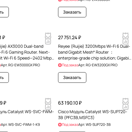
ть
Заказать
1 ₽
27 751.24 ₽
ijie) AX3000 Dual-band
Reyee (Ruijie) 3200Mbps Wi-Fi 6 Dual-
-Fi 6 Gaming Router. Next-
band Gigabit Mesh* Router ：
it Wi-Fi 6 Speed—2402 Mbps
enterprise-grade chip solution; Gigabit
and 574
broadband acce
з
Арт.
RG-EW3000GX PRO
Под заказ
Арт.
RG-EW3200GX PRO
ть
Заказать
9 ₽
63 190.10 ₽
дуль Catalyst WS-SVC-FWM-
Cisco Модуль Catalyst WS-SUP720-
3B (PFC3B,MSFC3)
з
Арт.
WS-SVC-FWM-1-K9
Под заказ
Арт.
WS-SUP720-3B