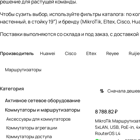
решение для растущей команды.
Чтобы сузить выбор, используйте фильтры каталога: по к
настенный, в стойку 19″) и бренду (MikroTik, Eltex, Cisco,
Поставки выполняются со склада и под заказ, с доставкой
Производитель
Huawei
Cisco
Eltex
Reyee
Ruijie
Маршрутизаторы
Категория
Сначала деше
Активное сетевое оборудование
Коммутаторы и маршрутизаторы
8 788.82 ₽
Аксессуары для коммутаторов
MikroTik Маршрутизатор hEX PoE lite,
5xLAN, USB, PoE-in, 4
Коммутаторы агрегации
RouterOS L4
Коммутаторы доступа