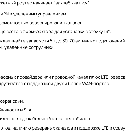
джетный роутер начинает “захлёбываться”.
м VPN и удалённым управлением.
 возможностью резервирования каналов.
е всего в форм-факторе для установки в стойку 19″.
закладывайте запас хотя бы до 60–70 активных подключений.
ры, удалённые сотрудники.
проводных провайдера или проводной канал плюс LTE-резерв.
ршрутизатор с поддержкой двух и более WAN-портов,
 сервисами.
йчивости и SLA.
филиалов, где кабельный канал нестабилен.
ртов, наличию резервных каналов и поддержке LTE и сразу