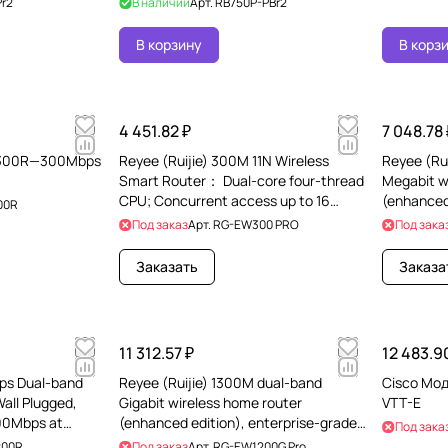
r2
В наличии
Арт.
RB750P-PBr2
В корзину
В корз
4 451.82 ₽
7 048.78 
EW300R—300Mbps
Reyee (Ruijie) 300M 11N Wireless
Reyee (Ru
Smart Router： Dual-core four-thread
Megabit w
CPU; Concurrent access up to 16
(enhanced
00R
(recommended) termi
chip, 100
Под заказ
Арт.
RG-EW300 PRO
Под зака
Заказать
Заказа
11 312.57 ₽
12 483.9
bps Dual-band
Reyee (Ruijie) 1300M dual-band
Cisco Мо
all Plugged,
Gigabit wireless home router
VTT-E
00Mbps at
(enhanced edition), enterprise-grade
Под зака
g
chip, Gigabit broadband
200R
Под заказ
Арт.
RG-EW1200G Pro