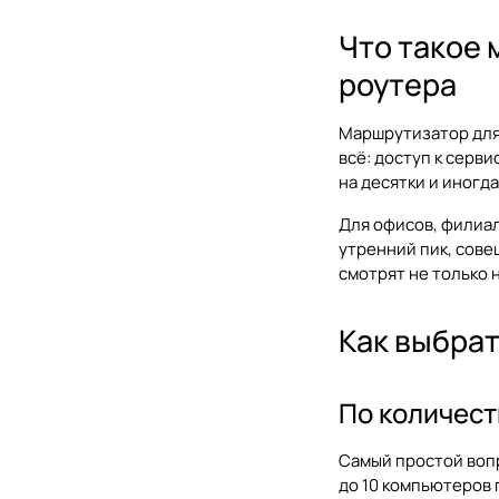
Что такое 
роутера
Маршрутизатор для 
всё: доступ к серв
на десятки и иногд
Для офисов, филиал
утренний пик, сове
смотрят не только н
Как выбрат
По количест
Самый простой вопр
до 10 компьютеров