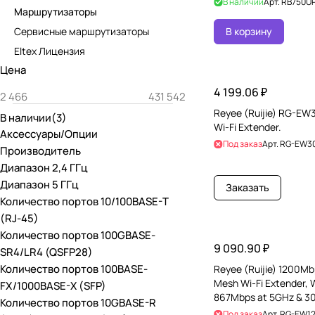
В наличии
Арт.
RB750UP
Маршрутизаторы
Сервисные маршрутизаторы
В корзину
Eltex Лицензия
Цена
4 199.06 ₽
Reyee (Ruijie) RG-
В наличии
(
3
)
Wi-Fi Extender.
Аксессуары/Опции
Под заказ
Арт.
RG-EW3
Производитель
Диапазон 2,4 ГГц
Диапазон 5 ГГц
Заказать
Количество портов 10/100BASE-T
(RJ-45)
Количество портов 100GBASE-
9 090.90 ₽
SR4/LR4 (QSFP28)
Количество портов 100BASE-
Reyee (Ruijie) 1200M
Mesh Wi-Fi Extender, W
FX/1000BASE-X (SFP)
867Mbps at 5GHz & 3
Количество портов 10GBASE-R
2.4GHz, 802.11ac/a/b/
Под заказ
Арт.
RG-EW1