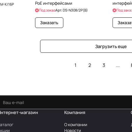
PoE интерфейсами
интерфей
M-K/16P
Под заказ
Арт.
DS-N308/2P(B)
Под зака
Заказать
Заказа
Загрузить еще
1
2
3
...
Интернет-магазин
Компания
аталог
О компании
Акции
Новости