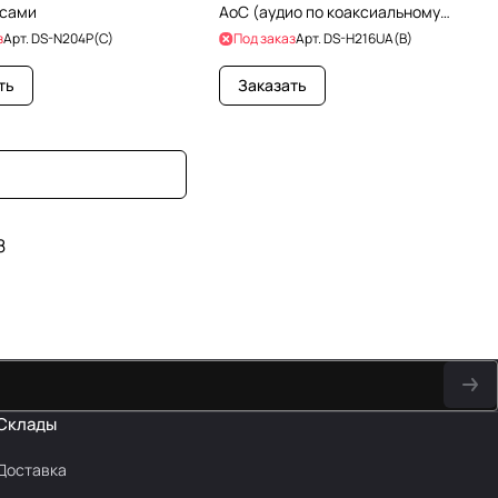
сами
AoC (аудио по коаксиальному
кабелю) для аналоговых,
з
Арт.
DS-N204P(C)
Под заказ
Арт.
DS-H216UA(B)
ть
Заказать
8
Склады
Доставка