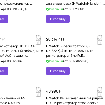
ио по коаксиальному
для аналоговых (HiWatch/Hikvision),
кабелю) для аналоговых, H
HD-TVI камер с PoC, AH
и
Арт.
DS-H308QA(C)
В наличии
Арт.
DS-H208QP
ину
В корзину
4 ₽
20 314.41 ₽
егистратор HD-TVI DS-
HiWatch IP-регистратор DS-
-ти канальный гибридный c
N316/2P(C) 16-ти канальный IP-
ей AoC (аудио по
регистратор c 16-ю PoE
ьному кабелю) для ана
интерфейсами
и
Арт.
DS-H216UA
В наличии
Арт.
DS-N316/2P(C)
ину
В корзину
48 990 ₽
-х канальный IP-
HiWatch 16-ми канальный гибридный
ор c 4-мя PoE
HD-TVI регистратор c технологией