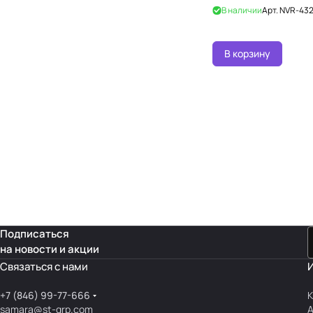
В наличии
Арт.
NVR-432
В корзину
Подписаться
на новости и акции
Связаться с нами
+7 (846) 99-77-666
К
samara@st-grp.com