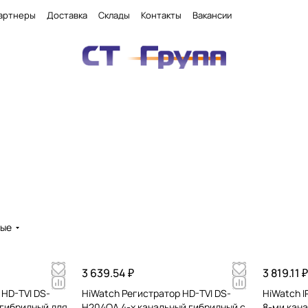
артнеры
Доставка
Склады
Контакты
Вакансии
вые
3 639.54 ₽
3 819.11 ₽
 HD-TVI DS-
HiWatch Регистратор HD-TVI DS-
HiWatch 
 гибридный для
H204QA 4-х канальный гибридный c
8-ми кан