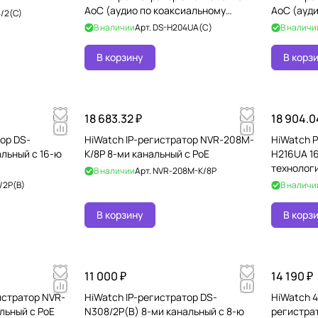
AoC (аудио по коаксиальному
AoC (ауд
/2(C)
кабелю) для аналоговых, HD
В наличии
Арт.
DS-H204UA(С)
В наличи
В корзину
В корз
18 683.32 ₽
18 904.0
ор DS-
HiWatch IP-регистратор NVR-208M-
HiWatch Р
альный c 16-ю
K/8P 8-ми канальный с PoE
H216UA 16
технологи
В наличии
Арт.
NVR-208M-K/8P
коаксиал
/2P(B)
В наличи
В корзину
В корз
11 000 ₽
14 190 ₽
истратор NVR-
HiWatch IP-регистратор DS-
HiWatch 4
льный с PoE
N308/2P(B) 8-ми канальный c 8-ю
регистрат