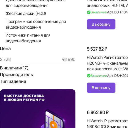
для видеонаблюдения
аналоговых, HD-TVI, 
+ 1 IP-канал
В наличии
Арт.
DS-H10
Жесткие диски (HDD)
Программное обеспечение для
В корзину
видеонаблюдения
Источники питания для
видеонаблюдения
Цена
5 527.82 ₽
HiWatch Регистратор
H204QP 4-х канальны
В наличии
(
17
)
для аналоговых (HiWa
Производитель
HD-TVI камер с PoC, 
В наличии
Арт.
DS-H20
Тип изделия
В корзину
6 862.80 ₽
HiWatch IP-регистрат
N308/2(C) 8-ми кана