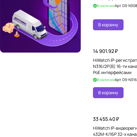
В наличии
Арт.
DS-N308
В корзину
14 901.92 ₽
HiWatch IP-регистрат
N316/2P(B) 16-ти кан
PoE интерфейсами
В наличии
Арт.
DS-N316
В корзину
33 455.40 ₽
HiWatch IP-видеорег
432M-K/16P 32-х кана