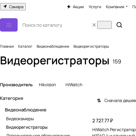
Самара
Акции
Услуги
Компания
П
Главная
Каталог
Видеонаблюдение
Видеорегистраторы
Видеорегистраторы
159
Производитель
Hikvision
HiWatch
Категория
Сначала деше
Видеонаблюдение
Видеокамеры
2 727.77 ₽
Видеорегистраторы
HiWatch Регистратор
Дополнительное оборудование
H104G 4-х канальный