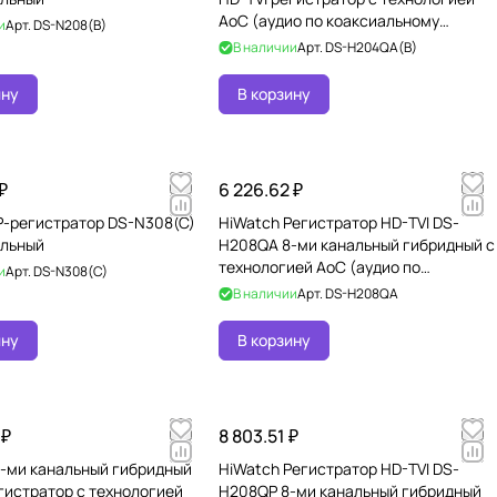
AoC (аудио по коаксиальному
и
Арт.
DS-N208(B)
кабелю) для аналоговых, HD-
В наличии
Арт.
DS-H204QA(B)
ину
В корзину
₽
6 226.62 ₽
P-регистратор DS-N308(C)
HiWatch Регистратор HD-TVI DS-
альный
H208QA 8-ми канальный гибридный c
технологией AoC (аудио по
и
Арт.
DS-N308(C)
коаксиальному кабелю) для анал
В наличии
Арт.
DS-H208QA
ину
В корзину
 ₽
8 803.51 ₽
8-ми канальный гибридный
HiWatch Регистратор HD-TVI DS-
гистратор c технологией
H208QP 8-ми канальный гибридный