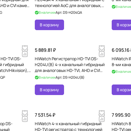
AHD и CVI камер
технологией AoC для аналоговых,
В наличи
HD-TVI, AHD и CVI камер +
4G
В наличии
Арт.
DS-H204QA
В корзину
В корз
5 889.81 ₽
6 095.16 
 HD-TVI DS-
HiWatch Регистратор HD-TVI DS-
HiWatch I
й гибридный
H204U(B) 4-х канальный гибридный
8-ми кан
tch/Hikvision),
для аналоговых HD-TVI, AHD и CVI
В наличи
AHD
камер + 4 IP-канала
4QP
В наличии
Арт.
DS-H204U(B)
В корзину
В корз
7 531.54 ₽
7 995.90
ор DS-
HiWatch 4-х канальный гибридный
HiWatch 
льный
HD-TVI регистратор c технологией
HD-TVI ре