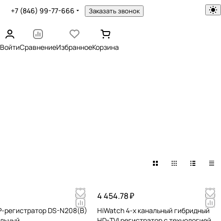
+7 (846) 99-77-666
Заказать звонок
Войти
Сравнение
Избранное
Корзина
4 454.78 ₽
IP-регистратор DS-N208(B)
HiWatch 4-х канальный гибридный
альный
HD-TVI регистратор c технологией