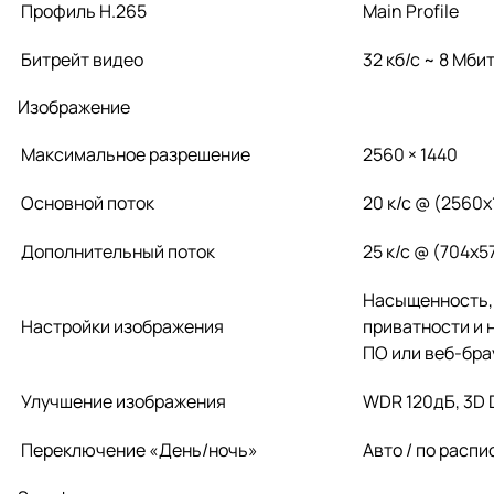
Профиль H.265
Main Profile
Битрейт видео
32 кб/с ~ 8 Мби
Изображение
Максимальное разрешение
2560 × 1440
Основной поток
20 к/с @ (2560х
Дополнительный поток
25 к/с @ (704х5
Насыщенность, 
Настройки изображения
приватности и 
ПО или веб-бра
Улучшение изображения
WDR 120
дБ
, 3D
Переключение «День/ночь»
Авто / по расп