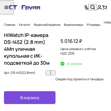
HiWa
Главная
Каталог
Видеонаблюдение
Видеокамеры
IP камеры
HiWatch IP-камера
5 016.12 ₽
DS-I452 (2.8 mm)
4Мп уличная
Цена указана с учётом
НДС 22%
купольная с ИК-
подсветкой до 30м
В наличии
Арт.
DS-I452(2.8mm)
Скидки под проекты и тендеры
В корзину