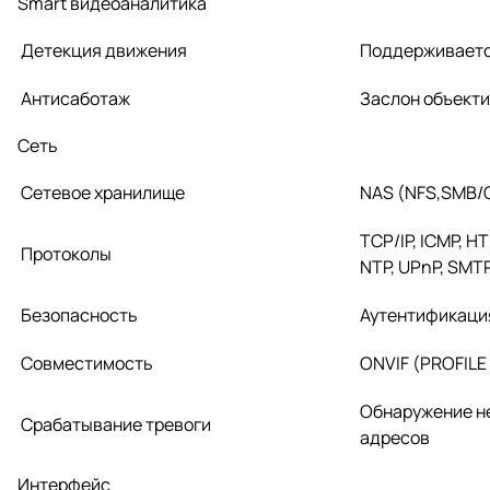
Smart видеоаналитика
Детекция движения
Поддерживает
Антисаботаж
Заслон объект
Сеть
Сетевое хранилище
NAS (NFS,SMB/C
TCP/IP, ICMP, H
Протоколы
NTP, UPnP, SMTP,
Безопасность
Аутентификация
Совместимость
ONVIF (PROFILE 
Обнаружение не
Срабатывание тревоги
адресов
Интерфейс