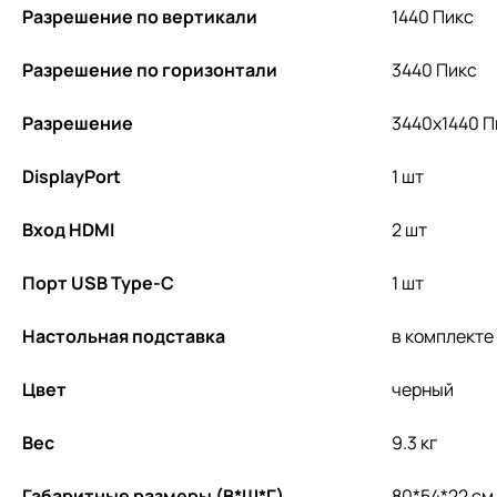
Разрешение по вертикали
1440 Пикс
Разрешение по горизонтали
3440 Пикс
Разрешение
3440х1440 П
DisplayPort
1 шт
Вход HDMI
2 шт
Порт USB Type-С
1 шт
Настольная подставка
в комплекте
Цвет
черный
Вес
9.3 кг
Габаритные размеры (В*Ш*Г)
80*54*22 см