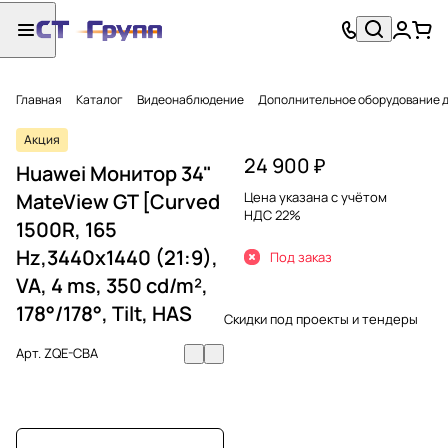
Главная
Каталог
Видеонаблюдение
Дополнительное оборудование 
Акция
24 900 ₽
Huawei Монитор 34"
MateView GT [Curved
Цена указана с учётом
НДС 22%
1500R, 165
Hz,3440x1440 (21:9),
Под заказ
VA, 4 ms, 350 cd/m²,
178°/178°, Tilt, HAS
Скидки под проекты и тендеры
Арт.
ZQE-CBA